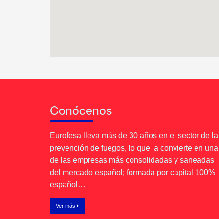
Conócenos
Eurofesa lleva más de 30 años en el sector de la
prevención de fuegos, lo que la convierte en una
de las empresas más consolidadas y saneadas
del mercado español; formada por capital 100%
español…
Ver más