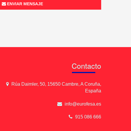
ENVIAR MENSAJE
Contacto
Rúa Daimler, 50, 15650 Cambre, A Coruña,
España
info@eurofesa.es
915 086 666