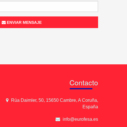
ENVIAR MENSAJE
Contacto
Rúa Daimler, 50, 15650 Cambre, A Coruña,
España
info@eurofesa.es